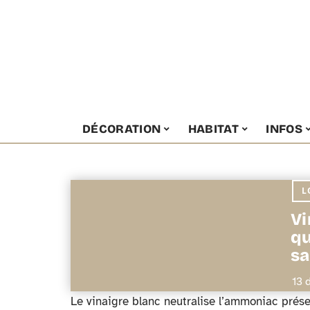
DÉCORATION
HABITAT
INFOS
L
Vi
qu
sa
13 
Le vinaigre blanc neutralise l’ammoniac prése