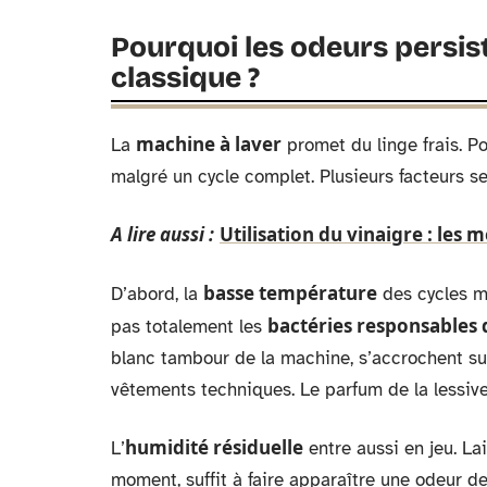
Pourquoi les odeurs persist
classique ?
machine à laver
La
promet du linge frais. Po
malgré un cycle complet. Plusieurs facteurs s
A lire aussi :
Utilisation du vinaigre : les 
basse température
D’abord, la
des cycles mo
bactéries responsables 
pas totalement les
blanc tambour de la machine, s’accrochent sur
vêtements techniques. Le parfum de la lessiv
humidité résiduelle
L’
entre aussi en jeu. La
moment, suffit à faire apparaître une odeur d