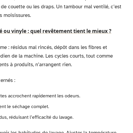
de couette ou les draps. Un tambour mal ventilé, c’est
es moisissures.
sé ou vinyle : quel revêtement tient le mieux ?
e : résidus mal rincés, dépôt dans les fibres et
dien de la machine. Les cycles courts, tout comme
ents à produits, n’arrangent rien.
cernés :
antes accrochent rapidement les odeurs.
uent le séchage complet.
dus, réduisant l’efficacité du lavage.
evoir les habitudes de lavage. Ajuster la température,