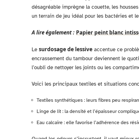
désagréable imprègne la couette, les housses 
un terrain de jeu idéal pour les bactéries et l
A lire également :
Papier peint blanc intis
surdosage de lessive
Le
accentue ce problèm
encrassement du tambour deviennent le quoti
l’oubli de nettoyer les joints ou les compartim
Voici les principaux textiles et situations con
Textiles synthétiques : leurs fibres peu respir
Linge de lit : la densité et l’épaisseur compliq
Eau calcaire : elle favorise l’adhérence des rési
Quand les odeurs s’incrustent, il vaut mieux r