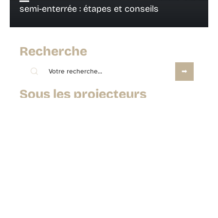
semi-enterrée : étapes et conseils
Recherche
Sous les projecteurs
4 juillet 2026
Papier peint blanc intissé ou vinyle :
quel revêtement tient le mieux ?
Contact
Mentions Légales
Sitemap
© 2025 | leshabitateurs.fr