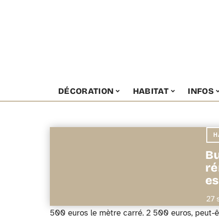
DÉCORATION
HABITAT
INFOS
H
Bu
ré
es
27 
500 euros le mètre carré. 2 500 euros, peut-